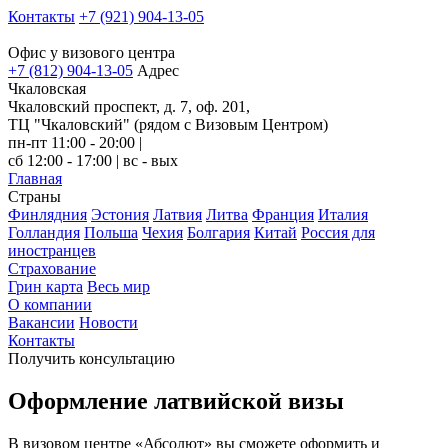
Контакты
+7 (921) 904-13-05
Офис у визового центра
+7 (812) 904-13-05
Адрес
Чкаловская
Чкаловский проспект, д. 7, оф. 201,
ТЦ "Чкаловский" (рядом с Визовым Центром)
пн-пт 11:00 - 20:00 |
сб 12:00 - 17:00 | вс - вых
Главная
Страны
Финлядния
Эстония
Латвия
Литва
Франция
Италия
Голландия
Польша
Чехия
Болгария
Китай
Россия для
иностранцев
Страхование
Грин карта
Весь мир
О компании
Вакансии
Новости
Контакты
Получить консультацию
Оформление латвийской визы
В визовом центре «Абсолют» вы сможете оформить и